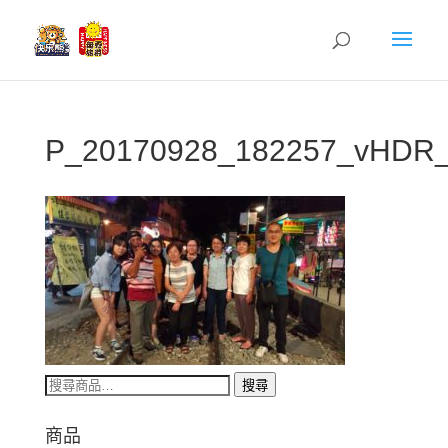
P_20170928_182257_vHDR
搜
搜尋
尋
關
商品